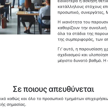
ειδικότερα η άσκηση θετι
κατάλληλους στόχους επικ
προσωπικό, συνεργάτες, 
Η ικανότητα του παρουσι
καθορίζουν την συνολική 
όλα τα στάδια της παρουσ
της συμπεριφοράς, των α
Γι’ αυτό, η παρουσίαση χ
σχεδιασμού και υλοποίηση
μέγιστο δυνατό βαθμό. Η 
Σε ποιους απευθύνεται
πικό καθώς και όλο το προσωπικό τμημάτων επιχειρήσε
κής σημασίας.