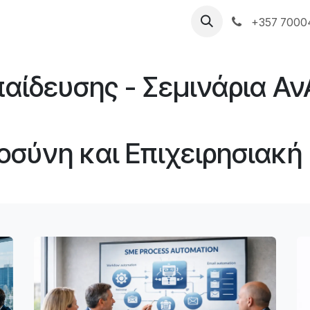
ές Υπηρεσίες
Η PARTNERS PS
Ιστολόγιο
+357 7000
αίδευσης - Σεμινάρια Αν
οσύνη και Επιχειρησιακ