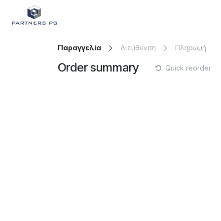
Skip to Content
Συμβουλευτικές και Εκπαιδευτικ
Παραγγελία
Διεύθυνση
Πληρωμή
Order summary
Quick reorder