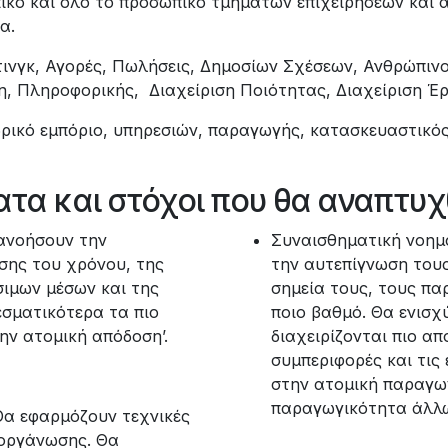
ικό και όλο το προσωπικό τμημάτων επιχειρήσεων και ά
α.
ετινγκ, Αγορές, Πωλήσεις, Δημοσίων Σχέσεων, Ανθρώπινο
η, Πληροφορικής, Διαχείριση Ποιότητας, Διαχείριση Έργ
δρικό εμπόριο, υπηρεσιών, παραγωγής, κατασκευαστικός
τα και στόχοι που θα αναπτυ
τανοήσουν την
Συναισθηματική νοημο
σης του χρόνου, της
την αυτεπίγνωση τους
σιμων μέσων και της
σημεία τους, τους πα
εσματικότερα τα πιο
ποιο βαθμό. Θα ενισχ
ην ατομική απόδοση’.
διαχειρίζονται πιο α
συμπεριφορές και τις 
στην ατομική παραγω
παραγωγικότητα άλλω
 Θα εφαρμόζουν τεχνικές
 οργάνωσης. Θα