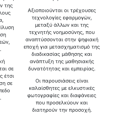
ν της
Αξιοποιούνται οι τρέχουσες
όλους
τεχνολογίες εφαρμογών,
α,
μεταξύ άλλων και της
πίλυση
τεχνητής νοημοσύνης, που
ιση
αναπτύσσονται στην ψηφιακή
εών,
εποχή για μετασχηματισμό της
.
διαδικασίας μάθησης και
κή
ανάπτυξη της μαθησιακής
ται σε
δυνατότητας και εμπειρίας.
ς έτσι
Οι παρουσιάσεις είναι
ση σε
καλαίσθητες με ελκυστικές
πεδο
φωτογραφίες και διαφάνειες
.
που προσελκύουν και
διατηρούν την προσοχή.