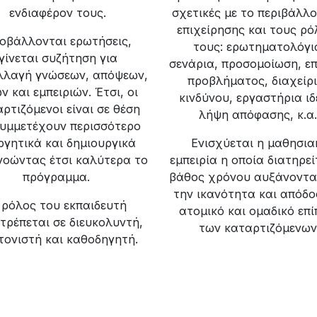
ενδιαφέρον τους.
σχετικές με το περιβάλλο
επιχείρησης και τους ρ
οβάλλονται ερωτήσεις,
τους: ερωτηματολόγι
γίνεται συζήτηση για
σενάρια, προσομοίωση, ε
λλαγή γνώσεων, απόψεων,
προβλήματος, διαχείρ
ν και εμπειριών. Έτσι, οι
κινδύνου, εργαστήρια ιδ
ρτιζόμενοι είναι σε θέση
λήψη απόφασης, κ.α.
συμμετέχουν περισσότερο
ργητικά και δημιουργικά
Ενισχύεται η μαθησια
οώντας έτσι καλύτερα το
εμπειρία η οποία διατηρεί
πρόγραμμα.
βάθος χρόνου αυξάνοντα
την ικανότητα και απόδο
 ρόλος του εκπαιδευτή
ατομικό και ομαδικό επί
τρέπεται σε διευκολυντή,
των καταρτιζόμενων
τονιστή και καθοδηγητή.